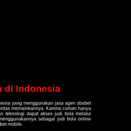
 di Indonesia
donesia yang menggunakan jasa agen sbobet
 cerdas memainkannya. Karena cuman hanya
 teknologi dapat akses judi bola melalui
 menggunakannya sebagai judi bola online
bet mobile.