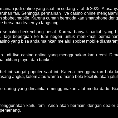
mainan judi online yang saat ini sedang viral di 2023. Alasan
aruhan fair. Sehingga permainan live casino online mengalami
an sbobet mobile. Karena cuman bermodalkan smartphone denga
ve bersama dealernya langsung.
a semakin berkembang pesat. Karena banyak hadiah yang bis
u lagi bepergian ke luar negeri untuk menikmati permainan
casino yang bisa anda mainkan melalui sbobet mobile diantaran
n judi live casino online yang menggunakan kartu remi. Dim
ua pilihan player dan banker.
obet ini sangat populer saat ini. Karena menggunakan bola k
ang angka, kolom atau warna dimana bola kecil itu akan jatu
ino daring yang dimainkan menggunakan alat media dadu. B
 menggunakan kartu remi. Anda akan bermain dengan dealer 
i pemenang.