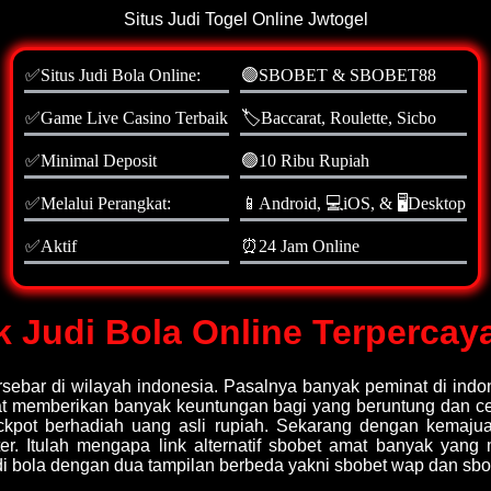
Situs Judi Togel Online Jwtogel
✅Situs Judi Bola Online:
🟣SBOBET & SBOBET88
✅Game Live Casino Terbaik
🏷Baccarat, Roulette, Sicbo
✅Minimal Deposit
🟢10 Ribu Rupiah
✅Melalui Perangkat:
📱Android, 💻iOS, & 🖥Desktop
✅Aktif
⏰24 Jam Online
 Judi Bola Online Terpercaya
ersebar di wilayah indonesia. Pasalnya banyak peminat di in
apat memberikan banyak keuntungan bagi yang beruntung dan
pot berhadiah uang asli rupiah. Sekarang dengan kemajuan
er. Itulah mengapa link alternatif sbobet amat banyak yang
di bola dengan dua tampilan berbeda yakni sbobet wap dan sbo