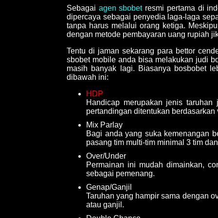
Sebagai
agen sbobet
resmi pertama di in
dipercaya sebagai penyedia laga-laga sepak
tanpa harus melalui orang ketiga. Meskipu
dengan metode pembayaran uang rupiah jika
Tentu di jaman sekarang para bettor cen
sbobet mobile anda bisa melakukan judi bola
masih banyak lagi. Biasanya bosbobet leb
dibawah ini:
HDP
Handicap merupakan jenis taruhan 
pertandingan ditentukan berdasarkan 
Mix Parlay
Bagi anda yang suka kemenangan bes
pasang tim multi-tim minimal 3 tim da
Over/Under
Permainan ini mudah dimainkan, co
sebagai pemenang.
Genap/Ganjil
Taruhan yang hampir sama dengan ove
atau ganjil.